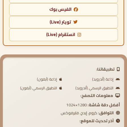
الفيس بوك
تويتر (Live)
انستقرام (Live)
تطبيقاتنا:
إذاعة (أندرويد)
إذاعة (آيفون)
التطبيق الرسمي (أندرويد)
التطبيق الرسمي (آيفون)
معلومات التصفح:
أفضل دقة شاشة:
1280×1024
التوافق:
كروم، إيدج، فايرفوكس
آخر تحديث للموقع: