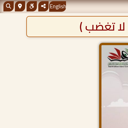
English
 لا تغضب )