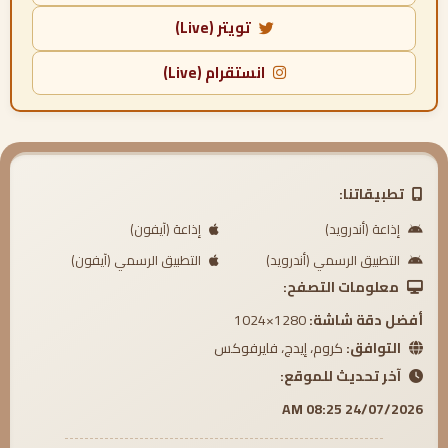
تويتر (Live)
انستقرام (Live)
تطبيقاتنا:
إذاعة (أندرويد)
إذاعة (آيفون)
التطبيق الرسمي (أندرويد)
التطبيق الرسمي (آيفون)
معلومات التصفح:
أفضل دقة شاشة:
1280×1024
التوافق:
كروم، إيدج، فايرفوكس
آخر تحديث للموقع:
24/07/2026 08:25 AM