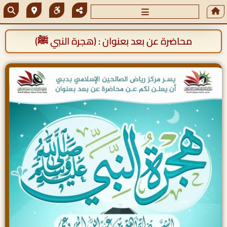
محاضرة عن بعد بعنوان : (هجرة النبي ﷺ)