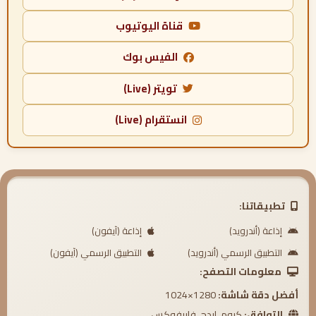
قناة اليوتيوب
الفيس بوك
تويتر (Live)
انستقرام (Live)
تطبيقاتنا:
إذاعة (أندرويد)
إذاعة (آيفون)
التطبيق الرسمي (أندرويد)
التطبيق الرسمي (آيفون)
معلومات التصفح:
أفضل دقة شاشة:
1280×1024
التوافق:
كروم، إيدج، فايرفوكس