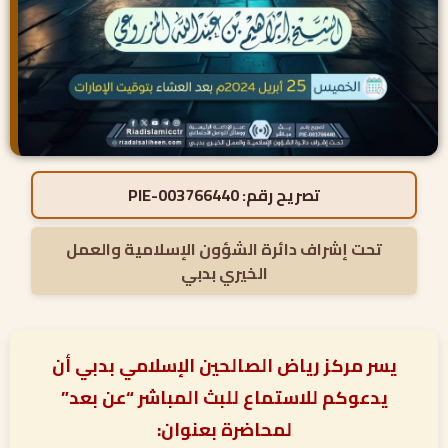
تصريح رقم:
PIE-003766440
تحت إشراف دائرة الشؤون الإسلامية والعمل
الخيري بدبي
يسر مركز رياض الصالحين الإسلامي بدبي أن
يدعوكم للاستماع للبث المباشر “عن بعد”
لمحاضرة بعنوان: