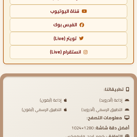
قناة اليوتيوب
الفيس بوك
تويتر (Live)
انستقرام (Live)
تطبيقاتنا:
إذاعة (أندرويد)
إذاعة (آيفون)
التطبيق الرسمي (أندرويد)
التطبيق الرسمي (آيفون)
معلومات التصفح:
أفضل دقة شاشة:
1280×1024
التوافق:
كروم، إيدج، فايرفوكس