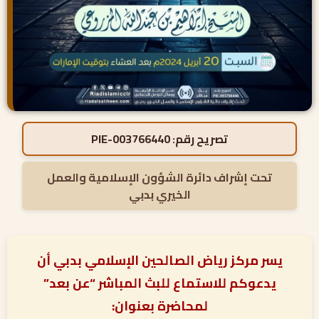
تصريح رقم:
PIE-003766440
تحت إشراف دائرة الشؤون الإسلامية والعمل
الخيري بدبي
يسر مركز رياض الصالحين الإسلامي بدبي أن
يدعوكم للاستماع للبث المباشر “عن بعد”
لمحاضرة بعنوان: