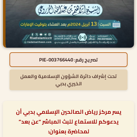
تصريح رقم:
PIE-003766440
تحت إشراف دائرة الشؤون الإسلامية والعمل
الخيري بدبي
يسر مركز رياض الصالحين الإسلامي بدبي أن
يدعوكم للاستماع للبث المباشر “عن بعد”
لمحاضرة بعنوان: