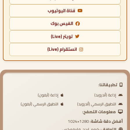
قناة اليوتيوب
الفيس بوك
تويتر (Live)
انستقرام (Live)
تطبيقاتنا:
إذاعة (أندرويد)
إذاعة (آيفون)
التطبيق الرسمي (أندرويد)
التطبيق الرسمي (آيفون)
معلومات التصفح:
أفضل دقة شاشة:
1280×1024
التوافق:
كروم، إيدج، فايرفوكس