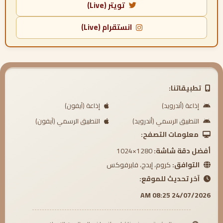
تويتر (Live)
انستقرام (Live)
تطبيقاتنا:
إذاعة (أندرويد)
إذاعة (آيفون)
التطبيق الرسمي (أندرويد)
التطبيق الرسمي (آيفون)
معلومات التصفح:
أفضل دقة شاشة:
1280×1024
التوافق:
كروم، إيدج، فايرفوكس
آخر تحديث للموقع:
24/07/2026 08:25 AM