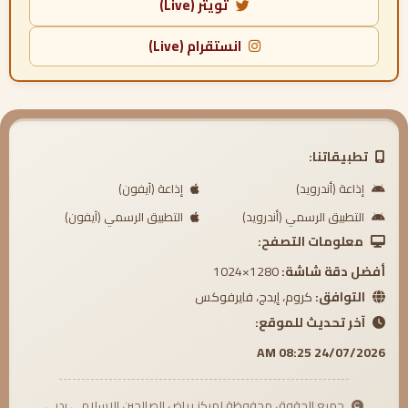
تويتر (Live)
انستقرام (Live)
تطبيقاتنا:
إذاعة (أندرويد)
إذاعة (آيفون)
التطبيق الرسمي (أندرويد)
التطبيق الرسمي (آيفون)
معلومات التصفح:
أفضل دقة شاشة:
1280×1024
التوافق:
كروم، إيدج، فايرفوكس
آخر تحديث للموقع:
24/07/2026 08:25 AM
جميع الحقوق محفوظة لمركز رياض الصالحين الإسلامي بدبي