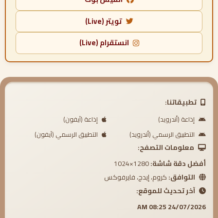
تويتر (Live)
انستقرام (Live)
تطبيقاتنا:
إذاعة (أندرويد)
إذاعة (آيفون)
التطبيق الرسمي (أندرويد)
التطبيق الرسمي (آيفون)
معلومات التصفح:
أفضل دقة شاشة:
1280×1024
التوافق:
كروم، إيدج، فايرفوكس
آخر تحديث للموقع:
24/07/2026 08:25 AM