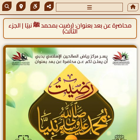
محاضرة عن بعد بعنوان: (رضيت بمحمد ﷺ نبيًا | الجزء
الثالث)