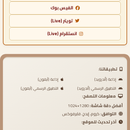
الفيس بوك
تويتر (Live)
انستقرام (Live)
تطبيقاتنا:
إذاعة (أندرويد)
إذاعة (آيفون)
التطبيق الرسمي (أندرويد)
التطبيق الرسمي (آيفون)
معلومات التصفح:
أفضل دقة شاشة:
1280×1024
التوافق:
كروم، إيدج، فايرفوكس
آخر تحديث للموقع: