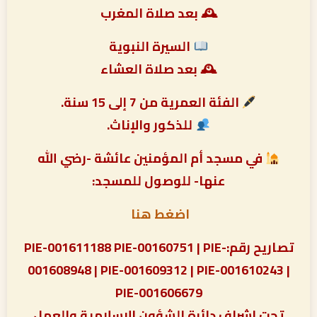
🕰 بعد صلاة المغرب
السيرة النبوية
🕰 بعد صلاة العشاء
الفئة العمرية من 7 إلى 15 سنة.
للذكور والإناث.
في مسجد أم المؤمنين عائشة -رضي الله
عنها- للوصول للمسجد:
اضغط هنا
تصاريح رقم:PIE-001611188 PIE-00160751 | PIE-
001608948 | PIE-001609312 | PIE-001610243 |
PIE-001606679
تحت إشراف دائرة الشؤون الإسلامية والعمل