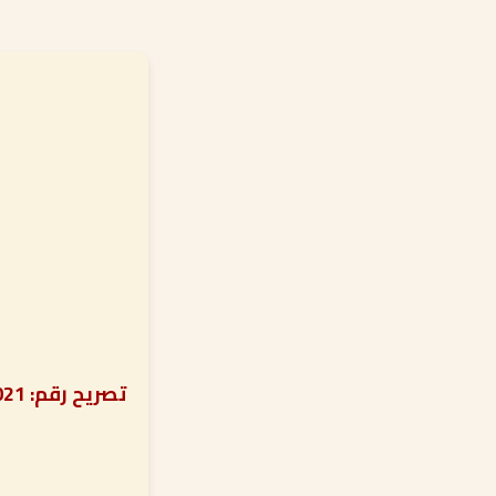
تصريح رقم: REA-1314-2021 تحت إشراف دائرة الشؤون الإسلامية والعمل الخيري بدبي