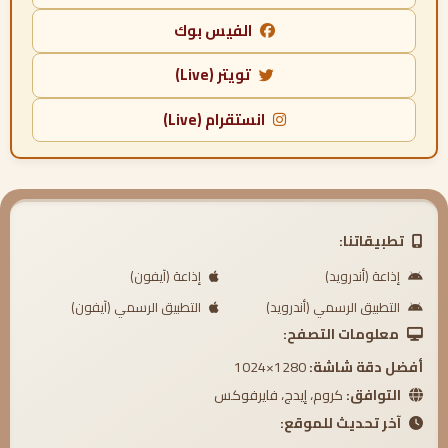
الفيس بوك
تويتر (Live)
انستقرام (Live)
تطبيقاتنا:
إذاعة (أندرويد)
إذاعة (آيفون)
التطبيق الرسمي (أندرويد)
التطبيق الرسمي (آيفون)
معلومات التصفح:
أفضل دقة شاشة:
1280×1024
التوافق:
كروم، إيدج، فايرفوكس
آخر تحديث للموقع: