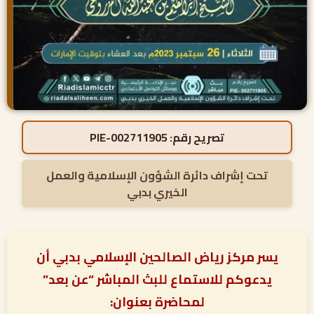
تصريح رقم:
PIE-002711905
تحت إشراف دائرة الشؤون الإسلامية والعمل
الخيري بدبي
يسر مركز رياض الصالحين الإسلامي بدبي أن
يدعوكم للاستماع للبث المباشر “عن بعد”
لمحاضرة بعنوان: