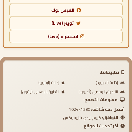
الفيس بوك
تويتر (Live)
انستقرام (Live)
تطبيقاتنا:
إذاعة (أندرويد)
إذاعة (آيفون)
التطبيق الرسمي (أندرويد)
التطبيق الرسمي (آيفون)
معلومات التصفح:
أفضل دقة شاشة:
1280×1024
التوافق:
كروم، إيدج، فايرفوكس
آخر تحديث للموقع: