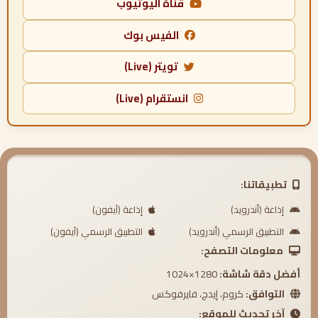
قناة اليوتيوب
الفيس بوك
تويتر (Live)
انستقرام (Live)
تطبيقاتنا:
إذاعة (أندرويد)
إذاعة (آيفون)
التطبيق الرسمي (أندرويد)
التطبيق الرسمي (آيفون)
معلومات التصفح:
أفضل دقة شاشة:
1280×1024
التوافق:
كروم، إيدج، فايرفوكس
آخر تحديث للموقع: