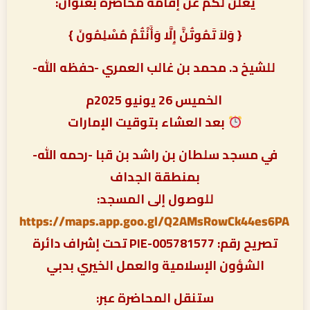
يعلن لكم عن إقامة محاضرة بعنوان:
{ وَلاَ تَمُوتُنَّ إِلَّا وَأَنْتُمْ مُسْلِمُونَ }
️ للشيخ د. محمد بن غالب العمري -حفظه الله-
️ الخميس 26 يونيو 2025م
بعد العشاء بتوقيت الإمارات
في مسجد سلطان بن راشد بن قبا -رحمه الله-
بمنطقة الجداف
للوصول إلى المسجد:
https://maps.app.goo.gl/Q2AMsRowCk44es6PA
تصريح رقم: PIE-005781577 تحت إشراف دائرة
الشؤون الإسلامية والعمل الخيري بدبي
ستنقل المحاضرة عبر: