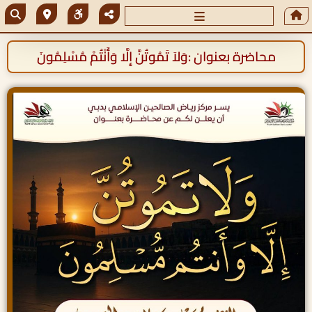
محاضرة بعنوان :وَلاَ تَمُوتُنَّ إِلَّا وَأَنْتُمْ مُسْلِمُونَ