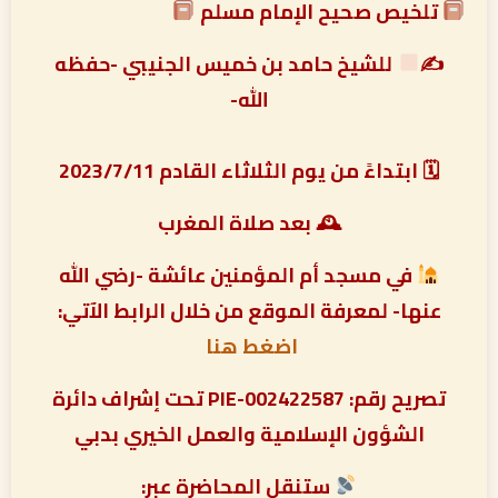
تلخيص صحيح الإمام مسلم
✍
للشيخ حامد بن خميس الجنيبي -حفظه
الله-
‏
🗓 ابتداءً من يوم الثلاثاء القادم 2023/7/11
🕰 بعد صلاة المغرب
في مسجد أم المؤمنين عائشة -رضي الله
عنها- لمعرفة الموقع من خلال الرابط الآتي:
اضغط هنا
تصريح رقم: PIE-002422587 تحت إشراف دائرة
الشؤون الإسلامية والعمل الخيري بدبي
ستنقل المحاضرة عبر: