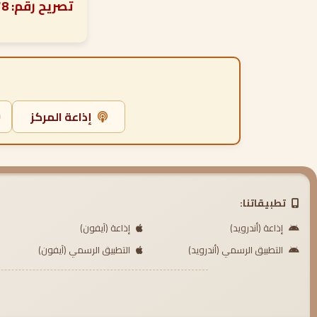
تصريح رقم: PIE-0591678 تحت إشراف دائرة الشؤون الإسلامية والعمل الخيري بدبي
إذاعة المركز
تطبيقاتنا:
إذاعة (أندرويد)
إذاعة (آيفون)
التطبيق الرسمي (أندرويد)
التطبيق الرسمي (آيفون)