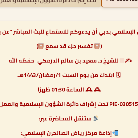
تحت إشراف دائرة الشؤون الإسلامية والعمل 
 الإسلامي بدبي أن يدعوكم للاستماع للبث المباشر “عن 
(
تفسير جزء قد سمع
)
✍
للشيخ د. سعيد بن سالم الدرمكي -حفظه الله-
🗓 ابتداءً من يوم السبت 1/رمضان/1443هـ
🕰 🕰 الساعة 01:30 ظهرًا
PIE-0 تحت إشراف دائرة الشؤون الإسلامية والعمل الخيري بدبي
ستنقل المحاضرة عبر:
إذاعة مركز رياض الصالحين الإسلامي: