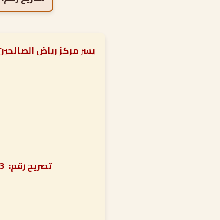
يسر مركز رياض الصالحين
تصريح رقم:
305153