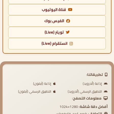
قناة اليوتيوب
الفيس بوك
تويتر (Live)
انستقرام (Live)
تطبيقاتنا:
إذاعة (أندرويد)
إذاعة (آيفون)
التطبيق الرسمي (أندرويد)
التطبيق الرسمي (آيفون)
معلومات التصفح:
أفضل دقة شاشة:
1280×1024
التوافق:
كروم، إيدج، فايرفوكس