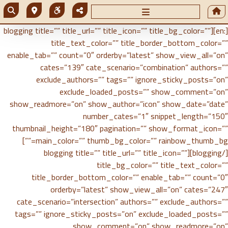
[:en][blogging title=”” title_url=”” title_icon=”” title_bg_color=””
title_text_color=”” title_border_bottom_color=””
enable_tab=”” count=”0″ orderby=”latest” show_view_all=”on”
cates=”139″ cate_scenario=”combination” authors=””
exclude_authors=”” tags=”” ignore_sticky_posts=”on”
exclude_loaded_posts=”” show_comment=”on”
show_readmore=”on” show_author=”icon” show_date=”date”
number_cates=”1″ snippet_length=”150″
thumbnail_height=”180″ pagination=”” show_format_icon=””
main_color=”” thumb_bg_color=”” rainbow_thumb_bg=””]
[/blogging][blogging title=”” title_url=”” title_icon=””
title_bg_color=”” title_text_color=””
title_border_bottom_color=”” enable_tab=”” count=”0″
orderby=”latest” show_view_all=”on” cates=”247″
cate_scenario=”intersection” authors=”” exclude_authors=””
tags=”” ignore_sticky_posts=”on” exclude_loaded_posts=””
show_comment=”on” show_readmore=”on”