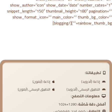
show_author=”icon” show_date=”date” number_cates=”1″
snippet_length=”150″ thumbnail_height=”180″ pagination=””
show_format_icon=”” main_color=”” thumb_bg_color=””
rainbow_thumb_bg=””][/blogging]
تطبيقاتنا:
إذاعة (أندرويد)
إذاعة (آيفون)
التطبيق الرسمي (أندرويد)
التطبيق الرسمي (آيفون)
معلومات التصفح:
أفضل دقة شاشة:
1280×1024
التوافق:
كروم، إيدج، فايرفوكس