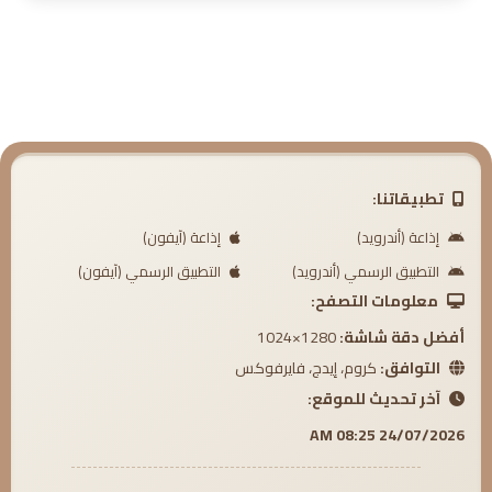
6. واعظ الموت
7. إن الأمر قريب
8. أقوال السلف عن الموت
9. حال المؤمن والفاجر بعد الموت
10. تذكر وتفكر
تطبيقاتنا:
إذاعة (أندرويد)
إذاعة (آيفون)
التطبيق الرسمي (أندرويد)
التطبيق الرسمي (آيفون)
معلومات التصفح:
أفضل دقة شاشة:
1280×1024
التوافق:
كروم، إيدج، فايرفوكس
آخر تحديث للموقع:
24/07/2026 08:25 AM