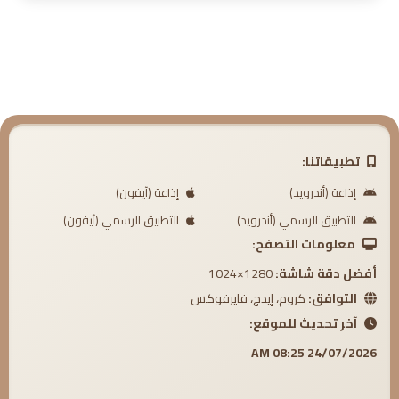
6. من آثار صلة الرحم (٢)
7. وسائل التواصل قربت البعيد وأبعدت القريب
8. من الأمور المعينة على صلة الرحم
9. من أسباب قطيعة الرحم
10. نصيحة للمتنازعين من ذوي الأرحام
تطبيقاتنا:
11. كيف تكون صلة الرحم مع الحجر المنزلي
إذاعة (أندرويد)
إذاعة (آيفون)
التطبيق الرسمي (أندرويد)
التطبيق الرسمي (آيفون)
معلومات التصفح:
أفضل دقة شاشة:
1280×1024
التوافق:
كروم، إيدج، فايرفوكس
آخر تحديث للموقع:
24/07/2026 08:25 AM