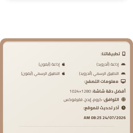
6. من كان يؤمن بالله وباليوم الآخر فليقل خيرًا أو ليصمت
7. من حسن إسلام المرء تركه ما لا يعنيه
8. الأمور المعينة على حسن الخلق
تطبيقاتنا:
إذاعة (أندرويد)
إذاعة (آيفون)
التطبيق الرسمي (أندرويد)
التطبيق الرسمي (آيفون)
معلومات التصفح:
أفضل دقة شاشة:
1280×1024
التوافق:
كروم، إيدج، فايرفوكس
آخر تحديث للموقع:
24/07/2026 08:25 AM