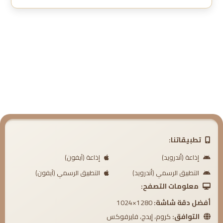
تطبيقاتنا:
إذاعة (أندرويد)
إذاعة (آيفون)
التطبيق الرسمي (أندرويد)
التطبيق الرسمي (آيفون)
معلومات التصفح:
أفضل دقة شاشة:
1280×1024
التوافق:
كروم، إيدج، فايرفوكس