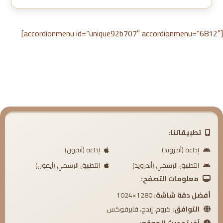
[accordionmenu id=”unique92b707″ accordionmenu=”6812″]
تطبيقاتنا:
إذاعة (أندرويد)
إذاعة (آيفون)
التطبيق الرسمي (أندرويد)
التطبيق الرسمي (آيفون)
معلومات التصفح:
أفضل دقة شاشة:
1280×1024
التوافق:
كروم، إيدج، فايرفوكس