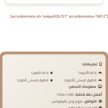
[accordionmenu id=”unique92b707″ accordionmenu=”6812″]
تطبيقاتنا:
إذاعة (أندرويد)
إذاعة (آيفون)
التطبيق الرسمي (أندرويد)
التطبيق الرسمي (آيفون)
معلومات التصفح:
أفضل دقة شاشة:
1280×1024
التوافق:
كروم، إيدج، فايرفوكس