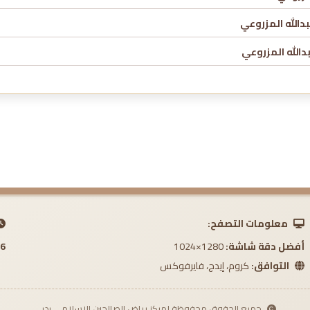
معلومات التصفح:
أفضل دقة شاشة:
1280×1024
 AM
التوافق:
كروم، إيدج، فايرفوكس
جميع الحقوق محفوظة لمركز رياض الصالحين الإسلامي بدبي