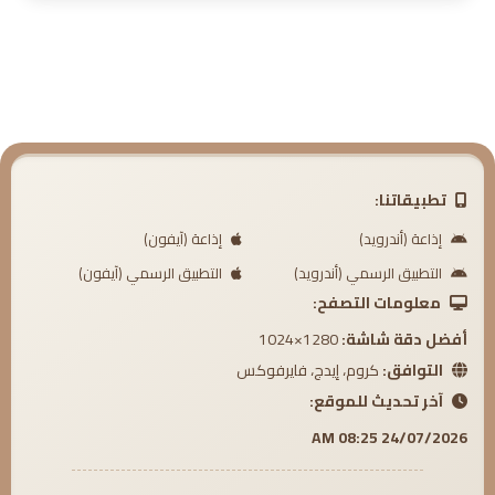
6. منزلة حسن الخلق
7. مكانة صاحب حسن الخلق
8. هل حسن الخلق أمر جبلي؟
9. منشأ الأخلاق الفاضلة والسافلة
10. هل علم الطاقة يهذب الأخلاق والنفوس؟
تطبيقاتنا:
11. مشهد القدر في حال أذية الناس
إذاعة (أندرويد)
إذاعة (آيفون)
التطبيق الرسمي (أندرويد)
التطبيق الرسمي (آيفون)
12. مشهد الصبر في حال أذية الناس
معلومات التصفح:
13. مشهد العفو والصفح في حال أذية الناس
أفضل دقة شاشة:
1280×1024
التوافق:
كروم، إيدج، فايرفوكس
14. مشهد الرضا في حال أذية الناس
آخر تحديث للموقع:
15. مشهد الإحسان في حال أذية الناس
24/07/2026 08:25 AM
16. مشهد السلامة في حال أذية الناس