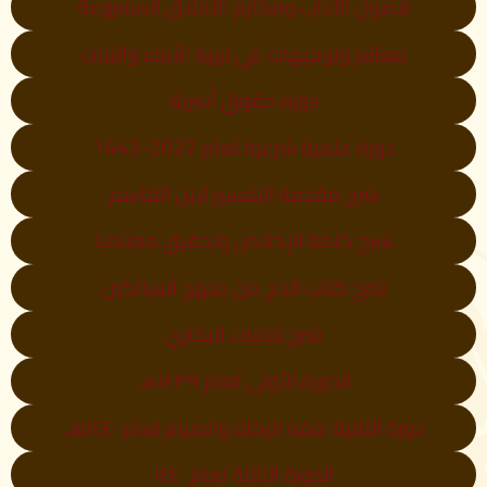
فصول الآداب ومكارم الأخلاق المشروعة
معالم وتوجيهات في تربية الأبناء والبنات
دورة حقوق أسرية
دورة علمية شرعية لعام 2022-1443
شرح مقدمة التفسير لابن القاسم
شرح كلمة الإخلاص وتحقيق معناها
شرح كتاب الحج من منهج السالكين
شرح ثلاثيات البخاري
الدورة الأولى لعام ١٤٣٩هـ
دورة الثانية: فقه الزكاة والصيام لعام ١٤٤٠هـ
الدورة الثالثة لعام ١٤٤٠