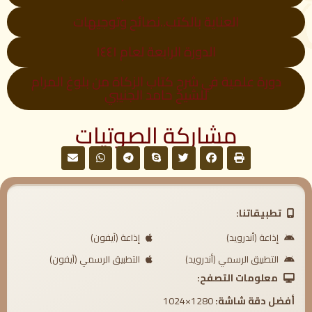
العناية بالكتب..نصائح وتوجيهات
الدورة الرابعة لعام ١٤٤١
دورة علمية في شرح كتاب الزكاة من بلوغ المرام
للشيخ حامد الجنيبي
مشاركة الصوتيات
تطبيقاتنا:
إذاعة (أندرويد)
إذاعة (آيفون)
التطبيق الرسمي (أندرويد)
التطبيق الرسمي (آيفون)
معلومات التصفح:
أفضل دقة شاشة:
1280×1024