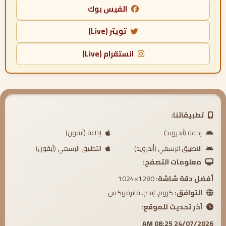
الفيس بوك
تويتر (Live)
انستقرام (Live)
تطبيقاتنا:
إذاعة (أندرويد)
إذاعة (آيفون)
التطبيق الرسمي (أندرويد)
التطبيق الرسمي (آيفون)
معلومات التصفح:
أفضل دقة شاشة:
1280×1024
التوافق:
كروم، إيدج، فايرفوكس
آخر تحديث للموقع:
24/07/2026 08:25 AM