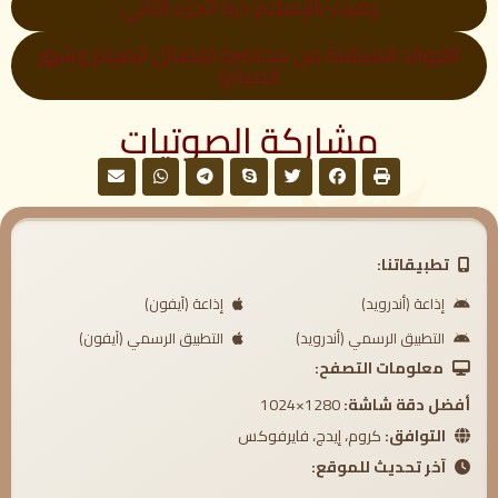
رضيت بالإسلام ديناً الجزء الثاني
الفوائد المنتقاة من محاضرة (فضائل الصيام وشهر
الصيام)
مشاركة الصوتيات
تطبيقاتنا:
إذاعة (أندرويد)
إذاعة (آيفون)
التطبيق الرسمي (أندرويد)
التطبيق الرسمي (آيفون)
معلومات التصفح:
أفضل دقة شاشة:
1280×1024
التوافق:
كروم، إيدج، فايرفوكس
آخر تحديث للموقع: