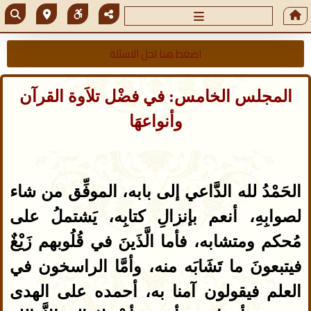
اضغط هنا لحل الاسئلة
المجلس الخامس: في فضْل تلاَوة القرآن
وأنواعهَا
الحَمْدُ لله الدَّاعي إلى بابه، الموفِّق من شاء
لصوابِهِ، أنعم بإنزالِ كتابِه، يَشتملُ على
مُحكم ومتشابه، فأما الَّذَينَ في قُلُوبهم زَيْغٌ
فيتبعونَ ما تَشَابَه منه، وأمَّا الراسخون في
العلم فيقولون آمنا به، أحمده على الهدى