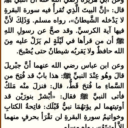
قال: «إنَّ البيتَ الَّذِي تُقرأُ فيه سورة البقرةِ
لا يَدْخله الشَّيطانُ»، رواه مسلم. وَذَلِكَ لأنَّ
فيها آية الكرسيِّ. وقد صحَّ عن رسولِ اللهِ
ﷺ أن من قرأها في لَيْلَةٍ لم يَزَلْ عليه مِنَ
الله حافظٌ ولا يَقربُه شيطانٌ حتى يُصْبحَ.
وعن ابن عباس رضي الله عنهما أنَّ جبْريلَ
قالَ وهُو عِنْدَ النبيِّ ﷺ: هذا بابٌ قد فُتِحَ من
السَّماءِ ما فُتحَ قَطُّ، قال: فنزلَ منْه مَلكٌ
فأتى النبيَّ ﷺ فقال: «أبْشرْ بنورَيْن قد
أوتيتهما لم يؤتهُمَا نبيُّ قَبْلَك: فاتِحةُ الكتابِ
وخواتيمُ سورةِ البقرةِ لن تقْرَأ بحرفٍ منهما
إلاَّ أوتِيتَهُ»، رواه مسلم.