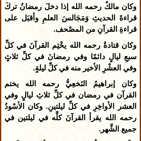
وكان مالكٌ رحمه الله إذا دخلَ رمضانُ تركَ
قراءةَ الحديثِ وَمَجَالسَ العلمِ وأقبَل على
قراءةِ القرآنِ من المصْحف.
وكان قتادةُ رحمه الله يخْتِم القرآنَ في كلِّ
سبعِ ليالٍ دائمًا وفي رمضانَ في كلِّ ثلاثٍ
وفي العشْرِ الأخير منه في كلِّ ليلةٍ.
وكان إبراهيمُ النَخعِيُّ رحمه الله يختم
القرآن في رمضان في كلِّ ثلاثِ ليالٍ وفي
العشر الأواخِرِ في كلِّ ليلتينِ. وكان الأسْودُ
رحمه الله يقرأ القرآنَ كلَّه في ليلتين في
جميع الشَّهر.