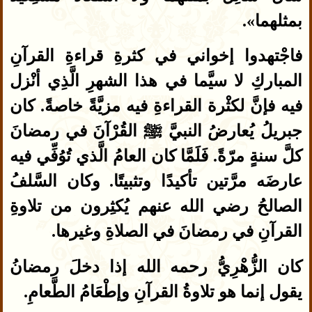
بمثلهما».
فاجْتهدوا إخواني في كثرةِ قراءةِ القرآنِ
المباركِ لا سيَّما في هذا الشهرِ الَّذِي أنْزل
فيه فإنَّ لكثْرة القراءةِ فيه مزيَّةً خاصةً. كان
جبريلُ يُعارضُ النبيَّ ﷺ القُرْآنَ في رمضانَ
كلَّ سنةٍ مرّةً. فَلَمَّا كان العامُ الَّذي تُوُفِّي فيه
عارضَه مرَّتين تأكيدًا وتثبيتًا. وكان السَّلفُ
الصالحُ رضي الله عنهم يُكثِرون من تلاوةِ
القرآنِ في رمضانَ في الصلاةِ وغيرها.
كان الزُّهْرِيُّ رحمه الله إذا دخلَ رمضانُ
يقول إنما هو تلاوةُ القرآنِ وإطْعَامُ الطَّعامِ.