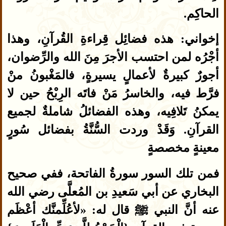
الحاكِم.
إخواني: هذه فضائِل قِراءةِ القُرآنِ، وهذا
أجْرُه لمن احتسب الأجرَ مِنَ الله والرِّضوان،
أجورٌ كبيرةٌ لأعمالٍ يسيرةٍ، فالمَغْبونُ منْ
فرَّط فيه، والخاسرُ مَنْ فاتَه الرِبْحُ حين لا
يمكنُ تَلافِيه، وهذه الفضائلُ شاملةٌ لجميع
القرآنِ. وَقَدْ وردت السُّنَّةُ بفضائل سُورٍ
معينةٍ مخصصةٍ
فمن تلك السور سورةُ الفاتحة، ففي صحيح
البخاري عن أبي سَعيدِ بن المُعلَّى رضي الله
عنه أنَّ النبي ﷺ قال له: «لأعُلِّمنَّك أعْظَم