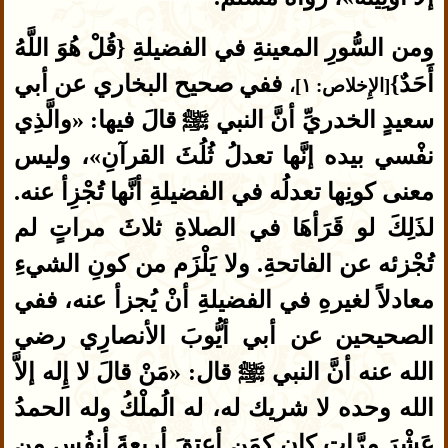
ومن السُّورِ المعينةِ في الفضيلةِ {قُلْ هُوَ اللَّهُ
أَحَدٌ}
ففي صحيح البخاري عن أبي
[الإِخلاص: ١]،
سعيدٍ الخدريِّ أنَّ النبي ﷺ قالَ فيها: «والَّذِي
نفْسي بيده إنَّها تعدلُ ثُلُثَ القرآنِ»، وليس
معنى كونِها تعدلُه في الفضيلةِ أنَّها تُجْزِأ عنه.
لذَلِكَ لو قَرَأهَا في الصلاةِ ثلاثَ مراتٍ لم
تُجْزئه عن الفاتحةِ. ولا يَلْزَم من كونِ الشيءِ
معادلاً لغيرهِ في الفضيلةِ أنْ يُجزأ عنه، ففي
الصحيحين عن أبي أيُّوبَ الأنصارِي رضي
الله عنه أنَّ النبي ﷺ قال: «مَنْ قالَ لا إِله إلاَّ
الله وحده لا شريك له، له الُملْكُ وله الحمدُ
عَشْرَ مرَّاتٍ كان كمَن أعتقَ أربعةَ أنفُسٍ من