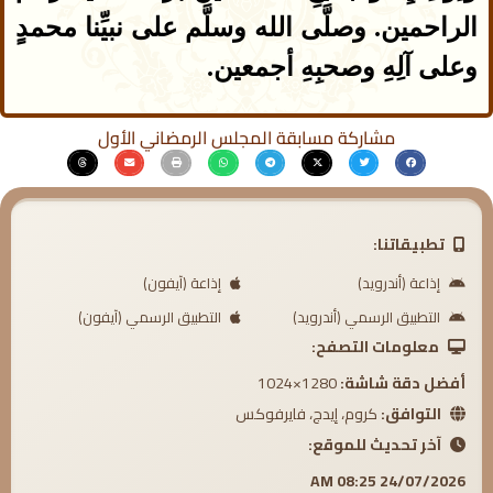
الراحمين. وصلَّى الله وسلَّم على نبيِّنا محمدٍ
وعلى آلِهِ وصحبِهِ أجمعين.
مشاركة مسابقة المجلس الرمضاني الأول
تطبيقاتنا:
إذاعة (أندرويد)
إذاعة (آيفون)
التطبيق الرسمي (أندرويد)
التطبيق الرسمي (آيفون)
معلومات التصفح:
أفضل دقة شاشة:
1280×1024
التوافق:
كروم، إيدج، فايرفوكس
آخر تحديث للموقع:
24/07/2026 08:25 AM