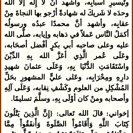
وتَيسيرِ أسبابِه، وأشهد أنْ لا إِله إلاَّ الله
وحدَه لا شَريكَ له شهادةً أرْجو بها النجاةَ مِنْ
عقابِه، وأشهد أنَّ محمدًا عبدُه ورسولُه
أكمَلُ النَّاس عَملاً في ذهابه وإيابه، صلَّى الله
عليه وعلى صاحبه أبي بكرٍ أفْضل أصحَابه،
وعَلَى عُمر الَّذِي أعَزَّ الله بِهِ الدِّيْنَ
واسْتَقَامَتِ الدُّنْيَا بِهِ، وَعَلَى عثمانَ شهيدِ
دارِهِ ومِحْرَابِه، وعَلى عليٍّ المشهورِ بحَلِّ
المُشْكِلِ من العلوم وكَشْفِ نِقابه، وَعَلَى آلِهِ
وأصحابه ومنْ كان أوْلَى بِهِ، وسلَّمَ تسليمًا.
إخواني: قالَ الله تَعالى: {إِنَّ الَّذِينَ يَتْلُونَ
كِتَابَ اللَّهِ وَأَقَامُواْ الصَّلَوةَ وَأَنفَقُواْ مِمَّا