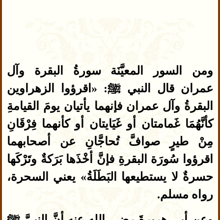
ومن السور المعيَّنَة سورةُ البقرة وآل
عمران قال النبي ﷺ: «اقرؤوا الزهراوين
البقرةُ وآل عمران فإنهما يأتيان يومَ القيامةِ
كأنَّهُمَا غَمامتان أو غَيَايتان أو كأنهما فِرْقَانِ
مِنْ طيرٍ صوافَّ تُحاجَّانِ عن أصحابهما
اقرؤوا سُورَة البقرةِ فإنَّ أخْذَها بَرَكةٌ وتَرْكَها
حسرةٌ لا يستطيعها البَطَلَةُ» يعني السحرة،
رواه مسلم.
وعن أبي هريرةَ رضي الله عنه أنَّ النبيَّ ﷺ