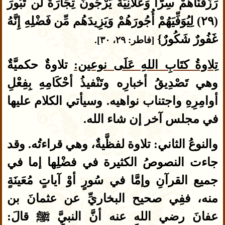
رَزَقْنَاهُمْ سِرّاً وَعَلاَنِيَةً يَرْجُونَ تِجَارَةً لَّن تَبُورَ
(٢٩) لِيُوَفِّيَهُمْ أُجُورَهُمْ وَيَزِيدَهُم مِّن فَضْلِهِ إِنَّهُ
غَفُورٌ شَكُورٌ}
[فاطر: ٢٩، ٣٠].
تِلاوةُ كتَابِ اللهِ عَلَى نوعين:
تلاوةٌ حكميَّةٌ
وهي تَصْدِيقُ أخبارِه وتَنْفيذُ أحْكَامِهِ بِفِعْلِ
أوامِرِهِ واجتناب نواهيه. وسيأتي الكلام عليها
في مجلس آخر إن شاء الله.
والنوعُ الثاني: تلاوة لفظَّيةٌ، وهي قراءتُه. وقد
جاءت النصوصُ الكثيرة في فضْلِها إما في
جميع القرآنِ وإمَّا في سُورٍ أوْ آياتٍ مُعَينَةٍ
منه، ففِي صحيح البخاريِّ عن عثمانَ بن
عفانَ رضي الله عنه أنَّ النبيَّ ﷺ قالَ: