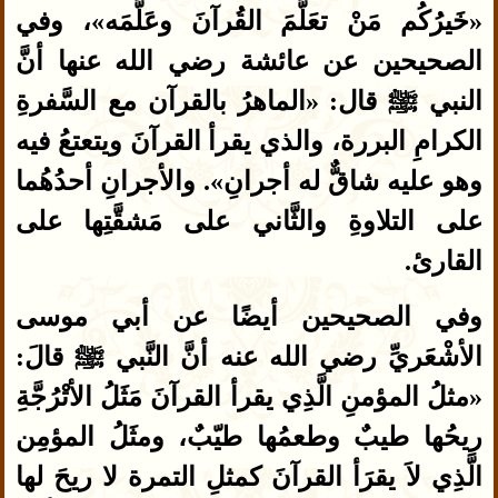
«خَيرُكُم مَنْ تعَلَّمَ القُرآنَ وعَلَّمَه»، وفي
الصحيحين عن عائشة رضي الله عنها أنَّ
النبي ﷺ قال: «الماهرُ بالقرآن مع السَّفرةِ
الكرامِ البررة، والذي يقرأ القرآنَ ويتعتعُ فيه
وهو عليه شاقٌّ له أجرانِ». والأجرانِ أحدُهُما
على التلاوةِ والثَّاني على مَشقَّتِها على
القارئ.
وفي الصحيحين أيضًا عن أبي موسى
الأشْعَريِّ رضي الله عنه أنَّ النَّبي ﷺ قالَ:
«مثلُ المؤمنِ الَّذِي يقرأ القرآنَ مَثَلُ الأتْرُجَّةِ
ريحُها طيبٌ وطعمُها طيّبٌ، ومثَلُ المؤمِن
الَّذِي لاَ يقرَأ القرآنَ كمثلِ التمرة لا ريحَ لها