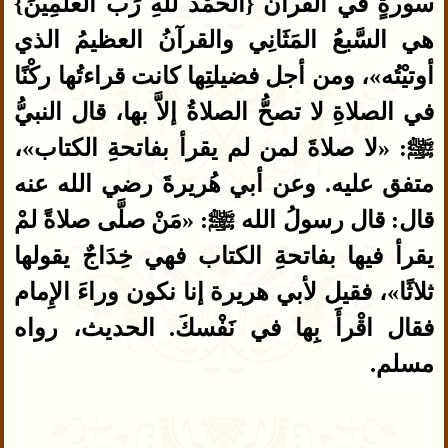
سورةٍ في القرآن {الْحَمْدُ للَّهِ رَبِّ الْعَلَمِينَ}
هي السَّبعُ المَثَانِي والقرآنُ العظيمُ الذي
أوتيْتُه»، ومن أجل فضيلتِها كانت قراءتُها ركْنًا
في الصلاةِ لا تصحُّ الصلاةُ إلاَّ بها، قال النبيُّ
ﷺ: «لا صلاةَ لمن لم يقرأ بفاتحةِ الكتاب»،
متفق عليه. وعن أبي هُريرةَ رضي الله عنه
قال: قال رسولُ الله ﷺ: «مَنْ صلَّى صلاةً لمْ
يقرأ فيها بفاتحةِ الكتاب فهي خِدَاجٌ يقولها
ثلاثًا»، فقيل لأبي هريرة إنا نكون وراءَ الإِمام
فقال اقْرأَ بِها في نَفْسكَ. الحديث، رواه
مسلم.