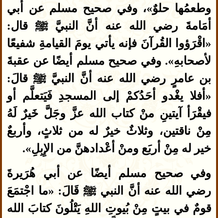
وطعمُها حلوٌ»، وفي صحيح مسلم عن أبي
أمَامةَ رضي الله عنه أنَّ النبيَّ ﷺ قال:
«اقْرَؤوا القُرآنَ فإنه يأتي يومَ القيامةِ شفيعًا
لأصحابهِ». وفي صحيح مسلم أيضًا عن عقبةَ
بن عامرٍ رضي الله عنه أنَّ النبيَّ ﷺ قالَ:
«أفلا يغْدو أحَدُكمْ إلى المسجدِ فَيَتعلَّم أو
فيقْرَأ آيتينِ منْ كتاب الله عزَّ وجَلَّ خَيرٌ لَهُ
مِنْ ناقتين، وثلاثٌ خيرٌ له من ثلاثٍ، وأربعٌ
خير له مِنْ أربَع ومنْ أعْدادهنَّ من الإِبِلِ».
وفي صحيح مسلم أيضًا عن أبي هُرَيرةَ
رضي الله عنه أنَّ النبي ﷺ قَالَ: «ما اجْتمَعَ
قومٌ في بيتٍ مِنْ بُيوتِ اللهِ يَتْلُونَ كتابَ الله