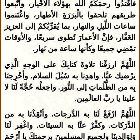
فاقْتدُوا رحمَكُمُ الله بهؤلاء الأخْيار، واتَّبعوا
طريقهم تلحقوا بالْبرَرَةِ الأطهار، واغْتَنموا
ساعات اللَّيلِ والنهار، بما يُقرِّبُكمْ إلى العزيز
الغَفَّار، فإنَّ الأعمارَ تُطوى سريعًا، والأوقاتَ
تمْضِي جميعًا وكأنها ساعة من نَهار.
اللَّهُمَّ ارزقْنا تلاوةَ كتابِكَ على الوجهِ الَّذِي
يرْضيك عنَّا. واهدِنا به سُبُلَ السلام. وأخْرِجنَا
بِه من الظُّلُماتِ إلى النُّور. واجعلْه حُجَّةً لَنَا لا
علينا يا ربَّ العالَمِين.
اللَّهُمَّ ارْفَعْ لَنَا به الدَّرجات. وأنْقِذْنَا به من
الدَّرَكات. وكفِّرْ عنَّا به السيئات. واغْفِر لَنَا
وَلِوَالِديِنَا ولجميعِ المسلمينَ برحمتكَ يا أرْحَمَ