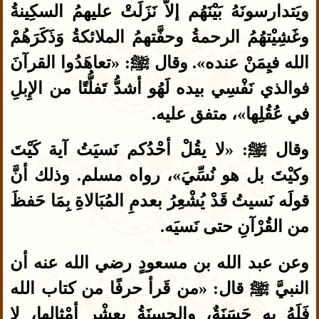
ويَتدارسونَهُ بَيْنَهُم إلاَّ نَزَلَتْ عليهمُ السكِينةُ
وغَشِيْتهُمُ الرحمةُ وحفَّتهمُ الملائكةُ وَذَكَرَهُمْ
الله فيِمَنْ عنده». وقال ﷺ: «تعاهَدُوا القرآنَ
فوالذي نَفْسِي بيده لَهُو أشدُّ تَفلُّتًا من الإِبلِ
في عُقُلِها»، متفق عليه.
وقال ﷺ: «لا يقُلْ أحْدُكم نَسيَتُ آية كَيْتَ
وكيْتَ بل هو نُسِّيَ»، رواه مسلم. وذلك أنَّ
قولَه نَسيتُ قَدْ يُشْعِرُ بعدمِ المُبَالاةِ بِمَا حَفظَ
من القُرْآنِ حتى نَسيَه.
وعن عبد الله بن مسعودٍ رضي الله عنه أن
النبيَّ ﷺ قال: «من قَرأ حرفًا من كتاب الله
فَلَهُ به حَسَنَةٌ، والحسنَةُ بعشْر أمْثالها، لا