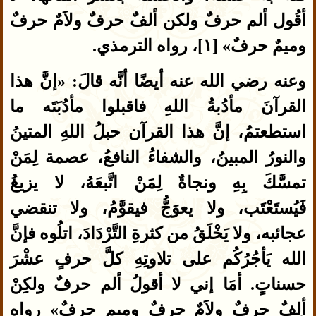
أقُول ألم حرفٌ ولكن ألفٌ حرفٌ ولاَمٌ حرفٌ
وميمٌ حرفٌ» [١]، رواه الترمذي.
وعنه رضي الله عنه أيضًا أنَّه قالَ: «إنَّ هذا
القرآنَ مأدُبةُ اللهِ فاقبلوا مأدُبَتَه ما
استطعتمُ، إنَّ هذا القرآن حبلُ اللهِ المتينُ
والنورُ المبينُ، والشفاءُ النافعُ، عصمة لِمَنْ
تمسَّكَ بِهِ ونجاةٌ لِمَنْ اتَّبعَهُ، لا يزيغُ
فَيُستَعْتَب، ولا يعوَجُّ فيقوَّمُ، ولا تنقضي
عجائبه، ولا يَخْلَقُ من كثرةِ التَّرْدَادَ، اتلُوه فإنَّ
الله يَأجُرُكُم على تلاوتِهِ كلَّ حرفٍ عشْرَ
حسناتٍ. أمَا إني لا أقولُ ألم حرفٌ ولكِنْ
ألِفٌ حرفٌ ولاَمٌ حرفٌ وميم حرفٌ» رواه