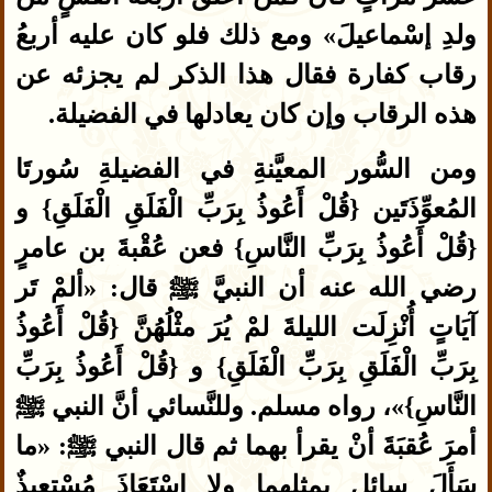
ولدِ إسْماعيلَ» ومع ذلك فلو كان عليه أربعُ
رقاب كفارة فقال هذا الذكر لم يجزئه عن
هذه الرقاب وإن كان يعادلها في الفضيلة.
ومن السُّور المعيَّنةِ في الفضيلةِ سُورتَا
المُعوِّذَتَين {قُلْ أَعُوذُ بِرَبِّ الْفَلَقِ الْفَلَقِ} و
{قُلْ أَعُوذُ بِرَبِّ النَّاسِ} فعن عُقْبةَ بن عامرٍ
رضي الله عنه أن النبيَّ ﷺ قال: «ألمْ تَر
آيَاتٍ أُنْزِلَت الليلةَ لمْ يُرَ مثْلُهُنَّ {قُلْ أَعُوذُ
بِرَبِّ الْفَلَقِ بِرَبِّ الْفَلَقِ} و {قُلْ أَعُوذُ بِرَبِّ
النَّاسِ}»، رواه مسلم. وللنَّسائي أنَّ النبي ﷺ
أمرَ عُقبَةَ أنْ يقرأ بهما ثم قال النبي ﷺ: «ما
سَأَلَ سائِل بمثلهما ولا اسْتَعَاذَ مُسْتِعيذٌ