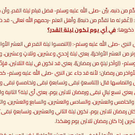
قدَّم من ذنبه، بيَّن -صلى الله عليه وسلم- فضل قيام ليلة القدر، وأن
:
((غُفر له ما تقدَّم من ذنبه))
. وأهل العلم -رحمهم الله تعالى- قد ذك
 ذكروها؛
في أي يوم تكون ليلة القدر؟
 النبي -صلى الله عليه وسلم-:
((التمسوا ليلة القدر في العشر الأو
لوتر من العشر الأواخر))
، يعني ليلة إحدىٍ وعشرين، وثلاثٍ وعشرين،
وسلم-
((وآخر ليلةٍ من رمضان))
، يعني قد تكون في ليلة الثلاثين، فإذ
لأواخر من رمضان؛ لأنه قد جاء عن النبي -صلى الله عليه وسلم- ك
ال والتماسها قال:
((لتاسعةٍ تبقى ولسابعةٍ تبقى ولخامسةٍ تبقى ولثا
يعني تسع ليالٍ تبقى ورمضان ثلاثين يوم، يعني أي ليلة؟ الثانية و
، والخامس والعشرين، والسادس والعشرين، والسابع والعشرين، والثا
ان رمضان ثلاثين يوم، تكون ليلة الثاني والعشرين، ولسابعةٍ تبقى؟
رين إذا كان رمضان ثلاثين يوم وهكذا.