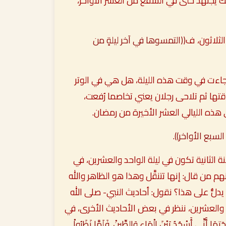
ك يجتهد حتى في الشفع من العشر الأواخر،
لثلاثون، ف
((التمسوها في آخر ليلةٍ من
جاءت في وقت هذه الليلة، هل هي في الوتر
تها ثم تلاحى رجلان يعني تخاصما رُفعت،
ذه الليالي العشر الأخيرة من رمضان.
لسبع الأواخر))
.
ة الثانية تكون في ليلة الواحد والعشرين، في
هم من قال: إنها تتنقَّل وهذا هو الظاهر والله
دلُّ على هذا؟ نقول: أحاديث النبي- صلى الله
بع والعشرين، ننظر في بعض الأحاديث الأخرى، في
َتِهَا أَنِّي أَسْجُدُ بَيْنَ الْمَاءِ وَالطِّينْ. فَلَمَّا نَظَرُواْ