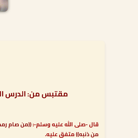
مقتبس من:
الدرس ال
قال -صلى الله عليه وسلم-:
((من صام رمضا
من ذنبه))
متفق عليه.