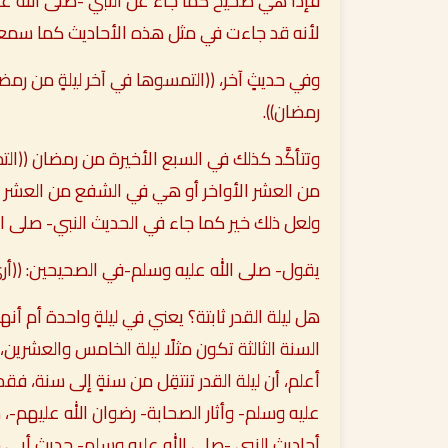
فإذًا هي صحيح كما جاء عن النبي -صلى الله ع
لأنه قد جاءت في مثل هذه الأحاديث كما سمعت
وفي حديثٍ آخر،
((التمسوها في آخر ليلةٍ من رمضا
رمضان))
.
وتتأكَّد كذلك في السبع الأخيرة من رمضان
((الت
من العشر الأواخر أو هي في الشفع من العشر ال
ولعل ذلك خير كما جاء في الحديث النبي- صلى 
يقول- صلى الله عليه وسلم-في الصحيحين:
((أر
هل ليلة القدر ثابتة؟ يعني في ليلةٍ واحدة أم أ
السنة الثالثة تكون مثلًا ليلة الخامس والعشرين،
أعلم، أن ليلة القدر تنتقِل من سنةٍ إلى سنة، ف
عليه وسلم- وأثار الصحابة- رضوان الله عليهم-، 
أحاديث النبي -صلى الله عليه وسلم- حديث أبي 