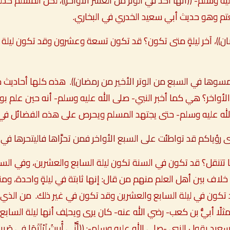
ليه وسلم-
((أنها آكد في الوتر من العشر الأواخر))
، لكن المسلم كذل
م وهو حديث أبي سعيد الخدري في البخاري.
ن))
، آخر ليلةٍ متى تكون؟ قد تكون تسعة وعشرون وقد تكون ليلة ا
مسوها في السبع من الوتر الأخير من رمضان))
. هذه كلها أحاديث 
أواخر؟ هي كما أخبر النبي- صلى الله عليه وسلم- أنه حين علم بوق
الله عليه وسلم- حتى يجتهد المسلم ويحرص على هذه الفضائل في ه
ى رؤياكم قد تواطئت على السبع الأواخر فمن تحرَّاها فاليتحرها في ا
نها تتنقل؟ قد تكون في السنة تكون ليلة السابع والعشرين، وفي السن
 خلاف بين أهل العلم منهم من قال: إنها ثابتة في ليلةٍ واحدة، ومن
قد تكون في ليلة السابع والعشرين وقد تكون في غير ذلك. من الذي ي
مثلًا أبيُّ بن كعب- رضي الله عنه- كان يرى ويحلِف أنها ليلة السا
سعيد يقول النبي -صلى الله عليه وسلم-:
((أَنِّي أُرِيتُ لَيْلَتَهَا فِي صَبيح