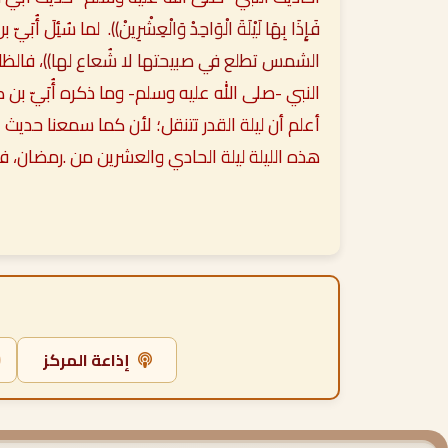
فَإِذَا بِهَا لَيْلَةَ الْوَاحِدْ وَالْعِشْرِينْ))
. لما سُئِلَ أُب
الشمس تطلع في صبيحتها لا شُعاع لها))
، فالظا
النبي -صلى الله عليه وسلم- وما ذكره أُبَيّ بن
أعلم أن ليلة القدر تتنقل؛ لأن كما سمعنا حديث 
هذه الليلة ليلة الحادي والعشرين من .رمضان، فا
إذاعة المركز