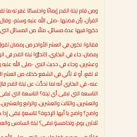
ومن قام ليلة القدر إيمانًا واحتسابًا غفر له ما ت
القرآن، بيَّن فضلها -صلى الله عليه وسلم- وقال
ذكروا فيها عدة مسائل، مثلًا من المسائل التي
فقالوا: تكون في العشر الأواخر من رمضان لقول
رمضان، جاء في البخاري،
((تحرُّوا ليلة القدر في ا
وعشرين، وجاء في حديث النبي -صلى الله عليه 
لا تقع، أو لا تأتي في الشفع كذلك من العشر ا
عنه- في البخاري أنه لما تحدَّث عن ليلة القدر ق
التاسعة التي تبقى أي ليلة؟ التاسعة التي تبقى 
والعشرين، والثالث والعشرين، والرابع والعشرين
واضح؟ واضح يا أيها الإخوة؟ لتاسعةٍ تبقى إذا ك
ثلاثين يوم، ولخامسةٍ تبقى؟ ليلة السادس والعش